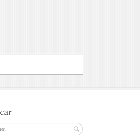
car
en